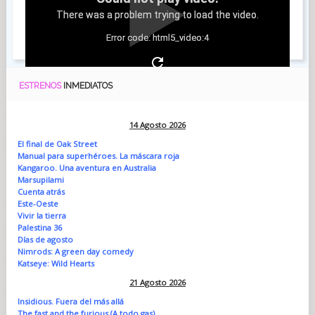
There was a problem trying to load the video.
Error code: html5_video:4
ESTRENOS
INMEDIATOS
14 Agosto 2026
El final de Oak Street
Manual para superhéroes. La máscara roja
Kangaroo. Una aventura en Australia
Marsupilami
Cuenta atrás
Este-Oeste
Vivir la tierra
Palestina 36
Días de agosto
Nimrods: A green day comedy
Katseye: Wild Hearts
21 Agosto 2026
Insidious. Fuera del más allá
The fast and the furious (A todo gas)