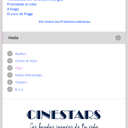
Prometido el cielo
A fuego
El coro de Praga
Ver todos los Próximos estrenos
Media
Audios
Como se hizo
Clips
Vídeo Entrevistas
Trailers
B.s.o.