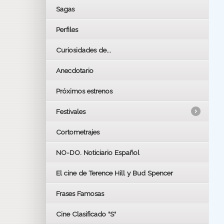
Sagas
Perfiles
Curiosidades de...
Anecdotario
Próximos estrenos
Festivales
Cortometrajes
LOS OSCARS
GOYAS
NO-DO. Noticiario Español
CÉSAR
El cine de Terence Hill y Bud Spencer
BAFTA
FESTIVAL DE HUELVA 2019
Frases Famosas
FESTIVAL DE CINE DE SEVILLA 2019
Cine Clasificado "S"