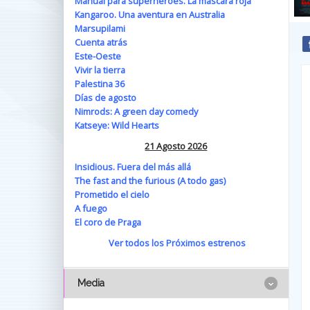
Manual para superhéroes. La máscara roja
Kangaroo. Una aventura en Australia
Marsupilami
Cuenta atrás
Este-Oeste
Vivir la tierra
Palestina 36
Días de agosto
Nimrods: A green day comedy
Katseye: Wild Hearts
21 Agosto 2026
Insidious. Fuera del más allá
The fast and the furious (A todo gas)
Prometido el cielo
A fuego
El coro de Praga
Ver todos los Próximos estrenos
Media