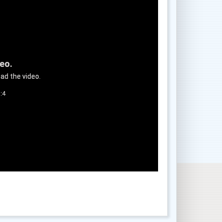
deo.
ad the video.
:4