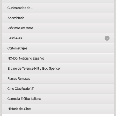
Curiosidades de...
Anecdotario
Próximos estrenos
Festivales
Cortometrajes
LOS OSCARS
GOYAS
NO-DO. Noticiario Español
CÉSAR
El cine de Terence Hill y Bud Spencer
BAFTA
FESTIVAL DE HUELVA 2019
Frases Famosas
FESTIVAL DE CINE DE SEVILLA 2019
Cine Clasificado "S"
Comedia Erótica Italiana
Historia del Cine