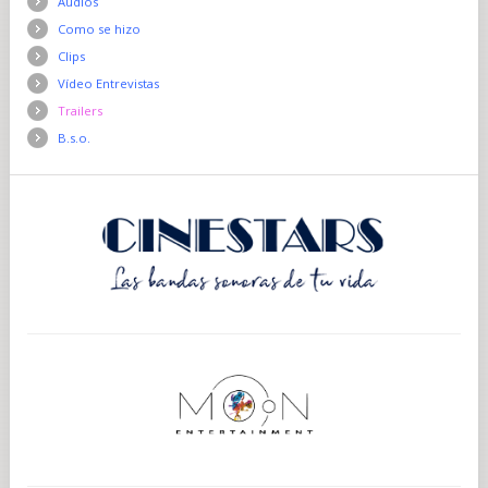
Audios
Como se hizo
Clips
Vídeo Entrevistas
Trailers
B.s.o.