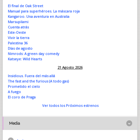
El final de Oak Street
Manual para superhéroes. La máscara roja
Kangaroo. Una aventura en Australia
Marsupilami
Cuenta atrás
Este-Oeste
Vivir la tierra
Palestina 36
Días de agosto
Nimrods: A green day comedy
Katseye: Wild Hearts
21 Agosto 2026
Insidious. Fuera del más allá
The fast and the furious (A todo gas)
Prometido el cielo
A fuego
El coro de Praga
Ver todos los Próximos estrenos
Media