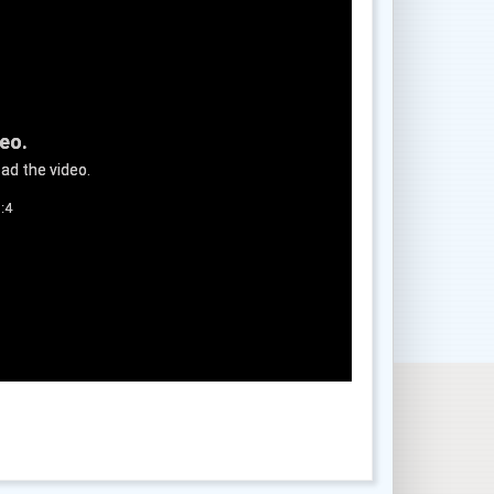
deo.
ad the video.
:4