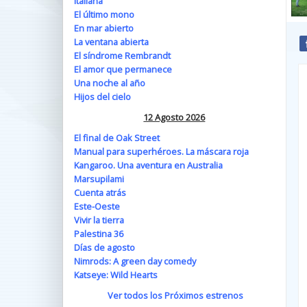
Italiana
El último mono
En mar abierto
La ventana abierta
El síndrome Rembrandt
El amor que permanece
Una noche al año
Hijos del cielo
12 Agosto 2026
El final de Oak Street
Manual para superhéroes. La máscara roja
Kangaroo. Una aventura en Australia
Marsupilami
Cuenta atrás
Este-Oeste
Vivir la tierra
Palestina 36
Días de agosto
Nimrods: A green day comedy
Katseye: Wild Hearts
Ver todos los Próximos estrenos