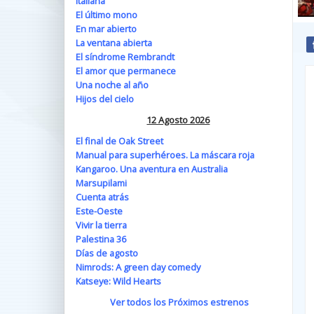
Italiana
El último mono
En mar abierto
La ventana abierta
El síndrome Rembrandt
El amor que permanece
Una noche al año
Hijos del cielo
12 Agosto 2026
El final de Oak Street
Manual para superhéroes. La máscara roja
Kangaroo. Una aventura en Australia
Marsupilami
Cuenta atrás
Este-Oeste
Vivir la tierra
Palestina 36
Días de agosto
Nimrods: A green day comedy
Katseye: Wild Hearts
Ver todos los Próximos estrenos