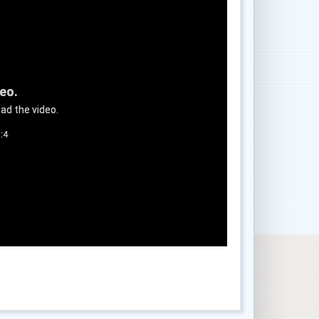
deo.
ad the video.
:4