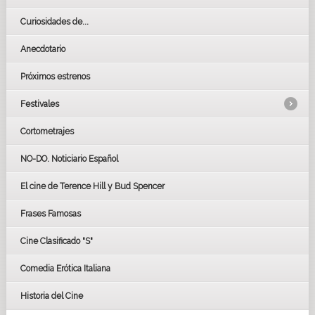
Curiosidades de...
Anecdotario
Próximos estrenos
Festivales
Cortometrajes
LOS OSCARS
GOYAS
NO-DO. Noticiario Español
CÉSAR
El cine de Terence Hill y Bud Spencer
BAFTA
FESTIVAL DE HUELVA 2019
Frases Famosas
FESTIVAL DE CINE DE SEVILLA 2019
Cine Clasificado "S"
Comedia Erótica Italiana
Historia del Cine