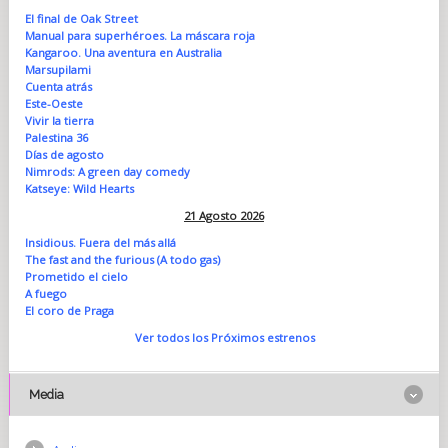
El final de Oak Street
Manual para superhéroes. La máscara roja
Kangaroo. Una aventura en Australia
Marsupilami
Cuenta atrás
Este-Oeste
Vivir la tierra
Palestina 36
Días de agosto
Nimrods: A green day comedy
Katseye: Wild Hearts
21 Agosto 2026
Insidious. Fuera del más allá
The fast and the furious (A todo gas)
Prometido el cielo
A fuego
El coro de Praga
Ver todos los Próximos estrenos
Media