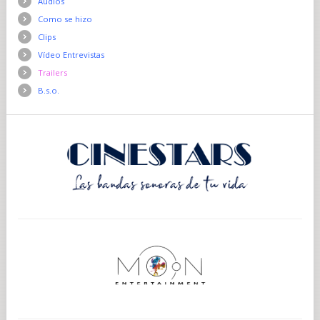
Audios
Como se hizo
Clips
Vídeo Entrevistas
Trailers
B.s.o.