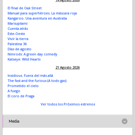
El final de Oak Street
Manual para superhéroes. La máscara roja
Kangaroo. Una aventura en Australia
Marsupilami
Cuenta atrás
Este-Oeste
Vivir la tierra
Palestina 36
Días de agosto
Nimrods: A green day comedy
Katseye: Wild Hearts
21 Agosto 2026
Insidious. Fuera del más allá
The fast and the furious (A todo gas)
Prometido el cielo
A fuego
El coro de Praga
Ver todos los Próximos estrenos
Media