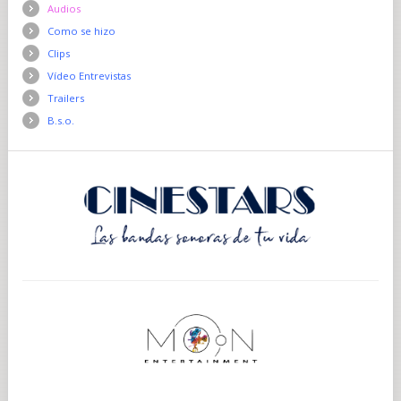
Audios
Como se hizo
Clips
Vídeo Entrevistas
Trailers
B.s.o.