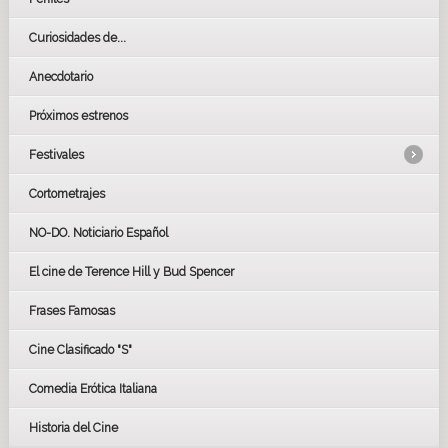
Curiosidades de...
Anecdotario
Próximos estrenos
Festivales
Cortometrajes
LOS OSCARS
GOYAS
NO-DO. Noticiario Español
CÉSAR
El cine de Terence Hill y Bud Spencer
BAFTA
FESTIVAL DE HUELVA 2019
Frases Famosas
FESTIVAL DE CINE DE SEVILLA 2019
Cine Clasificado "S"
Comedia Erótica Italiana
Historia del Cine