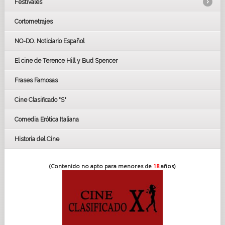
Festivales
Cortometrajes
LOS OSCARS
GOYAS
NO-DO. Noticiario Español
CÉSAR
El cine de Terence Hill y Bud Spencer
BAFTA
FESTIVAL DE HUELVA 2019
Frases Famosas
FESTIVAL DE CINE DE SEVILLA 2019
Cine Clasificado "S"
Comedia Erótica Italiana
Historia del Cine
(Contenido no apto para menores de
18
años)