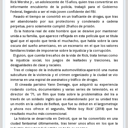
Rick Wershe jr., un adolescente de 15 años, quien tras convertirse en
informante encubierto de la policía, trabajó para el Gobierno
Federal, llegando a ser el más joven confidente del FBI.
Pasado el tiempo se convirtió en un traficante de drogas, que tras
ser abandonado por sus protectores y condenado a cadena
perpetua, pero solamente cumplió 29 años de prisión.
Es la historia real de este hombre que se desvive por mantener
unida a su familia, que aparece reflejada en esta película que se titula
igual que el apodo que tenía el muchacho, que habla sobre la cara
oscura del sueño americano, en un escenario en el que los valores
familiares tratan de imponerse sobre la injusticia y la corrupción.
El guion, que cuenta tres años de la vida de Rick, trata temas como
la injusticia social, los juegos de lealtades y traiciones, las
desigualdades de clase y raciales.
Tras el colapso de la industria automovilística apareció una nueva
subcultura de la violencia y el crimen organizado y la ciudad se vio
inmersa en una espiral de asesinatos y tráfico de drogas.
El cineasta parisino Yann Demage, que adquirió su experiencia
rodando cortos, documentales y varias series de televisión, es el
director de '71, un film que trata sobre la problemática del Ira a
través de un soldado inglés que es abandonado por su unidad tras
un motín en la calles de Belfast, que fue su debut en el largometraje
y ahora nos ofrece el segundo, 'White boy Rick' (2018) que ha
resultado mucho más convencional.
La historia se desarrolla en Detroit, que se ha convertido en una
ciudad fantasmal últimamente, tras tener unos años en los que la