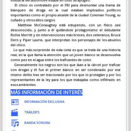
industria del automóvil estaba en todo su apogeo.
El chico es contratado por el FBI para desmontar una trama de
blanqueo de droga en la cual estaban implicados políticos
importantes como el propio alcalde de la ciudad Coleman Young, su
cuñado y otros altos cargos.
Matthew McConaughey está estupendo, con un físico casi
desconocido, y junto a él quitándole protagonismo el debutante
Richie Merritt y en intervenciones más breves, dos veteranos, Bruce
Dern y Piper Laurie, que interpretan los personajes de los abuelos
del chico.
Lo que más sorprende de esta cinta es que se trata de una historia
real, en la que llama la atención que un joven blanco se desenvuelva
como pez en el agua entre los traficantes de color.
Generalmente los negros son los que iban a la cárcel por traficar
con drogas y él fue el primer blanco en ser condenado por ese
mismo delito tras ser traicionado por los que lo protegían y por los
representantes de la ley para los que trabajaba como infiltrado en
esos ambientes.
MÁS INFORMACIÓN DE INTERÉS
INFORMACIÓN EXCLUSIVA
TRÁILER'S
BANDA SONORA