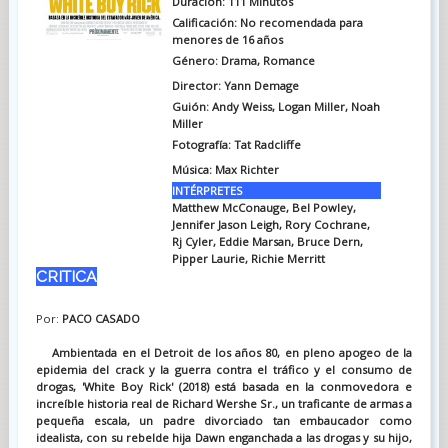
Duración: 111 Minutos
Calificación: No recomendada para
menores de 16 años
Género: Drama, Romance
Director: Yann Demage
Guión: Andy Weiss, Logan Miller, Noah
Miller
Fotografía: Tat Radcliffe
Música: Max Richter
INTÉRPRETES
Matthew McConauge, Bel Powley,
Jennifer Jason Leigh, Rory Cochrane,
Rj Cyler, Eddie Marsan, Bruce Dern,
Pipper Laurie, Richie Merritt
CRITICA
Por:
PACO CASADO
Ambientada en el Detroit de los años 80, en pleno apogeo de la
epidemia del crack y la guerra contra el tráfico y el consumo de
drogas, 'White Boy Rick' (2018) está basada en la conmovedora e
increíble historia real de Richard Wershe Sr., un traficante de armas a
pequeña escala, un padre divorciado tan embaucador como
idealista, con su rebelde hija Dawn enganchada a las drogas y su hijo,