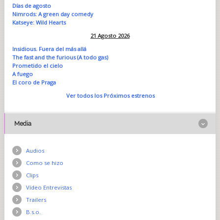
Días de agosto
Nimrods: A green day comedy
Katseye: Wild Hearts
21 Agosto 2026
Insidious. Fuera del más allá
The fast and the furious (A todo gas)
Prometido el cielo
A fuego
El coro de Praga
Ver todos los Próximos estrenos
Media
Audios
Como se hizo
Clips
Vídeo Entrevistas
Trailers
B.s.o.