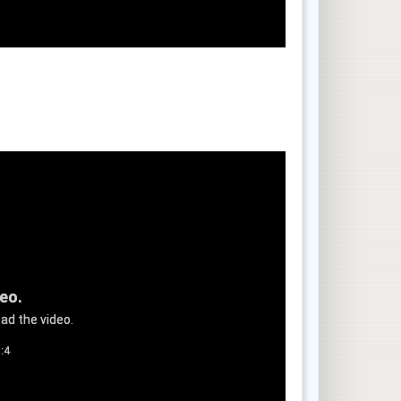
deo.
ad the video.
:4