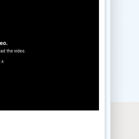
deo.
ad the video.
:4