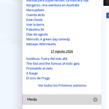
Manual para superhéroes. La máscara roja
Kangaroo. Una aventura en Australia
Marsupilami
Cuenta atrás
Este-Oeste
Vivir la tierra
Palestina 36
Días de agosto
Nimrods: A green day comedy
Katseye: Wild Hearts
21 Agosto 2026
Insidious. Fuera del más allá
The fast and the furious (A todo gas)
Prometido el cielo
A fuego
El coro de Praga
Ver todos los Próximos estrenos
Media