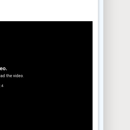
deo.
ad the video.
:4