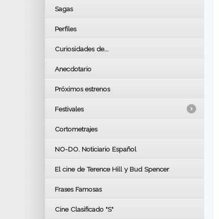
Sagas
Perfiles
Curiosidades de...
Anecdotario
Próximos estrenos
Festivales
Cortometrajes
LOS OSCARS
GOYAS
NO-DO. Noticiario Español
CÉSAR
El cine de Terence Hill y Bud Spencer
BAFTA
FESTIVAL DE HUELVA 2019
Frases Famosas
FESTIVAL DE CINE DE SEVILLA 2019
Cine Clasificado "S"