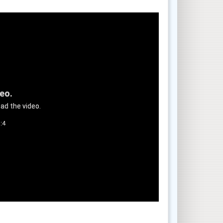
deo.
ad the video.
:4