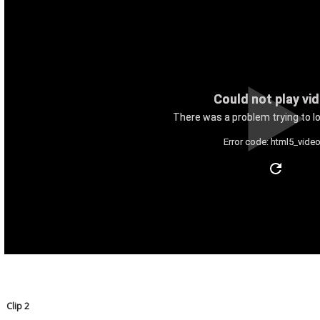
Could not play vi
There was a problem trying to lo
Error code: html5_video
Clip 2