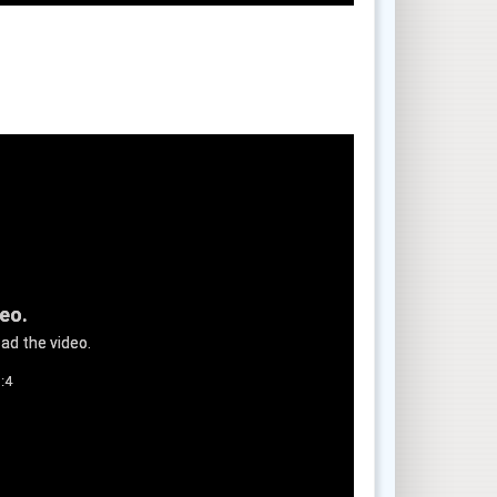
deo.
ad the video.
:4