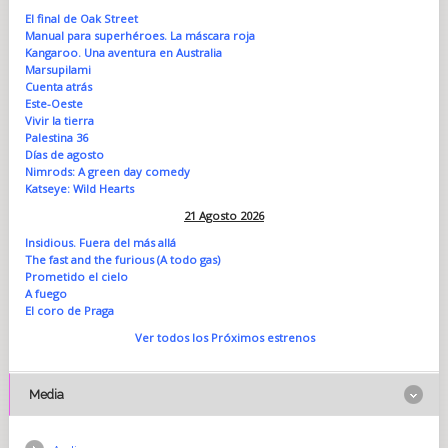
El final de Oak Street
Manual para superhéroes. La máscara roja
Kangaroo. Una aventura en Australia
Marsupilami
Cuenta atrás
Este-Oeste
Vivir la tierra
Palestina 36
Días de agosto
Nimrods: A green day comedy
Katseye: Wild Hearts
21 Agosto 2026
Insidious. Fuera del más allá
The fast and the furious (A todo gas)
Prometido el cielo
A fuego
El coro de Praga
Ver todos los Próximos estrenos
Media