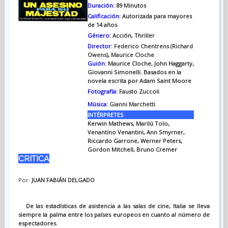
Duración:
89 Minutos
Calificación:
Autorizada para mayores
de 14 años
Género:
Acción, Thriller
Director:
Federico Chentrens (Richard
Owens), Maurice Cloche
Guión:
Maurice Cloche, John Haggarty,
Giovanni Simonelli. Basados en la
novela escrita por Adam Saint Moore
Fotografía:
Fausto Zuccoli
Música:
Gianni Marchetti
INTÉRPRETES
Kerwin Mathews, Marilú Tolo,
Venantino Venantini, Ann Smyrner,
Riccardo Garrone, Werner Peters,
Gordon Mitchell, Bruno Cremer
CRITICA
Por:
JUAN FABIÁN DELGADO
De las estadísticas de asistencia a las salas de cine, Italia se lleva
siempre la palma entre los países europeos en cuanto al número de
espectadores.