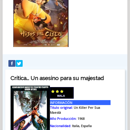
Crítica... Un asesino para su majestad
INFORMACIÓN
Titulo original:
Un Killer Per Sua
Maestà
Año Producción:
1968
Nacionalidad:
Italia, España