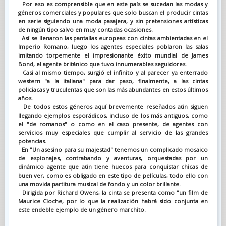
Por eso es comprensible que en este país se sucedan las modas y
géneros comerciales y populares que solo buscan el producir cintas
en serie siguiendo una moda pasajera, y sin pretensiones artísticas
de ningún tipo salvo en muy contadas ocasiones.
Así se llenaron las pantallas europeas con cintas ambientadas en el
Imperio Romano, luego los agentes especiales poblaron las salas
imitando torpemente el impresionante éxito mundial de James
Bond, el agente británico que tuvo innumerables seguidores.
Casi al mismo tiempo, surgió el infinito y al parecer ya enterrado
western "a la italiana" para dar paso, finalmente, a las cintas
policiacas y truculentas que son las más abundantes en estos últimos
años.
De todos estos géneros aquí brevemente reseñados aún siguen
llegando ejemplos esporádicos, incluso de los más antiguos, como
el "de romanos" o como en el caso presente, de agentes con
servicios muy especiales que cumplir al servicio de las grandes
potencias.
En "Un asesino para su majestad" tenemos un complicado mosaico
de espionajes, contrabando y aventuras, orquestadas por un
dinámico agente que aún tiene huecos para conquistar chicas de
buen ver, como es obligado en este tipo de películas, todo ello con
una movida partitura musical de fondo y un color brillante.
Dirigida por Richard Owens, la cinta se presenta como "un film de
Maurice Cloche, por lo que la realización habrá sido conjunta en
este endeble ejemplo de un género marchito.