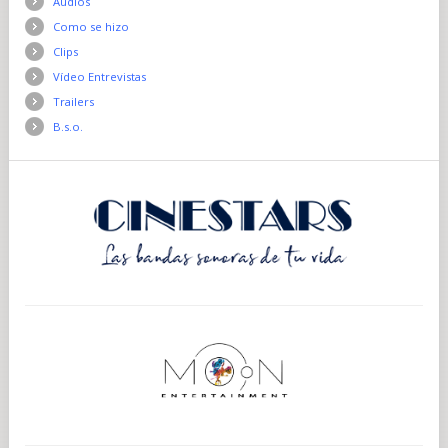
Audios
Como se hizo
Clips
Vídeo Entrevistas
Trailers
B.s.o.