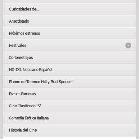
Curiosidades de...
Anecdotario
Próximos estrenos
Festivales
Cortometrajes
LOS OSCARS
GOYAS
NO-DO. Noticiario Español
CÉSAR
El cine de Terence Hill y Bud Spencer
BAFTA
FESTIVAL DE HUELVA 2019
Frases Famosas
FESTIVAL DE CINE DE SEVILLA 2019
Cine Clasificado "S"
Comedia Erótica Italiana
Historia del Cine