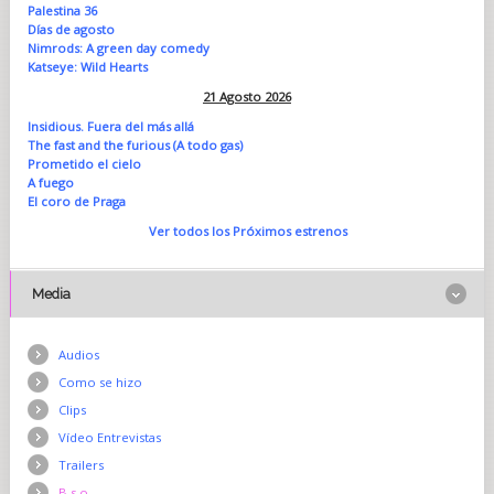
Palestina 36
Días de agosto
Nimrods: A green day comedy
Katseye: Wild Hearts
21 Agosto 2026
Insidious. Fuera del más allá
The fast and the furious (A todo gas)
Prometido el cielo
A fuego
El coro de Praga
Ver todos los Próximos estrenos
Media
Audios
Como se hizo
Clips
Vídeo Entrevistas
Trailers
B.s.o.