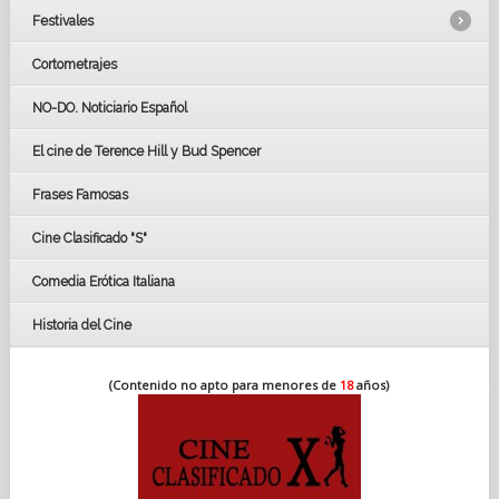
Festivales
Cortometrajes
LOS OSCARS
GOYAS
NO-DO. Noticiario Español
CÉSAR
El cine de Terence Hill y Bud Spencer
BAFTA
FESTIVAL DE HUELVA 2019
Frases Famosas
FESTIVAL DE CINE DE SEVILLA 2019
Cine Clasificado "S"
Comedia Erótica Italiana
Historia del Cine
(Contenido no apto para menores de
18
años)